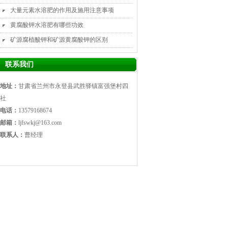
大量元素水溶肥的作用及施用注意事项
黄腐酸钾水溶肥有哪些功效
矿源腐植酸钾和矿源黄腐酸钾的区别
联系我们
地址：
甘肃省兰州市永登县武胜驿镇富强堡村四
社
电话：
13579168674
邮箱：
ljfswkj@163.com
联系人：
曹经理