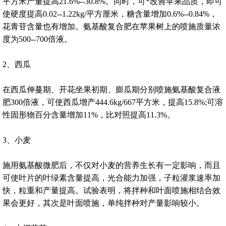
平方米产量提高21.6%--30.8%。同时，可*改善苹果品质，即可
使硬度提高0.02--1.22kg/平方厘米，糖含量增加0.6%--0.84%，
花青苷含量也有增加。氨基酸复合肥在苹果树上的喷施质量浓
度为500--700倍液。
2、西瓜
在西瓜伸蔓期、开花坐果初期、膨瓜期分别喷施氨基酸复合液
肥300倍液，可使西瓜增产444.6kg/667平方米，提高15.8%;可溶
性固形物百分含量增加11%，比对照提高11.3%。
3、小麦
施用氨基酸微肥后，不仅对小麦的营养生长有一定影响，而且
可使叶片的叶绿素含量提高，光合能力加强，子粒灌浆速率加
快，粒重和产量提高。试验表明，将拌种和叶面喷施相结合效
果会更好，其次是叶面喷施，单纯拌种对产量影响较小。