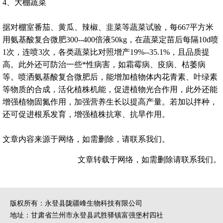
4、大棚蔬菜
据对棚室番茄、黄瓜、辣椒、韭菜等蔬菜试验，每667平方米
用氨基酸复合微肥300--400倍液50kg，在蔬菜定苗后每隔10d喷
1次，连喷3次，各类蔬菜比对照增产19%--35.1%，且品质提
高。此外还可防治一些*性病害，如霜霉病、疫病、枯萎病
等。喷洒氨基酸复合微肥后，能增加植物体内花青素、叶绿素
等物质的合成，活化植株机能，促进植物光合作用，此外还能
增强植物固氮作用，加强营养生长以提高产量。若加以拌种，
还可促进根系发育，增强植株抗寒、抗旱作用。
文章内容来源于网络，如需删除，请联系我们。
文章转载于网络，如需删除请联系我们。
版权所有：永登县陇疆峰生物科技有限公司
地址：甘肃省兰州市永登县武胜驿镇富强堡村四社